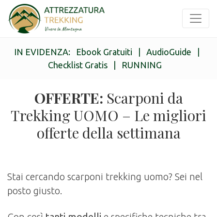
IN EVIDENZA:
Ebook Gratuiti
|
AudioGuide
|
Checklist Gratis
|
RUNNING
OFFERTE:
Scarponi da
Trekking UOMO – Le migliori
offerte della settimana
Stai cercando scarponi trekking uomo? Sei nel
posto giusto.
Con così
tanti modelli
e specifiche tecniche tra