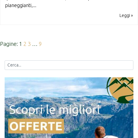
pianeggianti,...
Leggi »
Pagine:
1
2
3
…
9