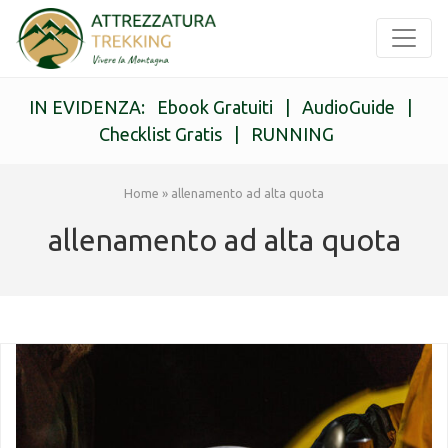
IN EVIDENZA:
Ebook Gratuiti
|
AudioGuide
|
Checklist Gratis
|
RUNNING
Home
»
allenamento ad alta quota
allenamento ad alta quota