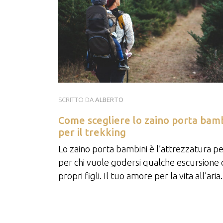
SCRITTO DA
ALBERTO
Come scegliere lo zaino porta bamb
per il trekking
Lo zaino porta bambini è l’attrezzatura p
per chi vuole godersi qualche escursione c
propri figli. Il tuo amore per la vita all’aria.