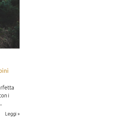
ini
erfetta
on i
..
Leggi »