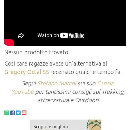
Nessun prodotto trovato.
Così care ragazze avete un’alternativa al
Gregory Octal 55
recensito qualche tempo fa.
Segui
Stefano Marchi
sul suo
Canale
YouTube
per tantissimi consigli sul Trekking,
attrezzatura e Outdoor!