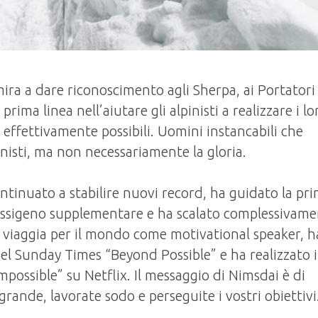
ra a dare riconoscimento agli Sherpa, ai Portatori 
ima linea nell’aiutare gli alpinisti a realizzare i lo
 effettivamente possibili. Uomini instancabili che
inisti, ma non necessariamente la gloria.
ntinuato a stabilire nuovi record, ha guidato la pr
i ossigeno supplementare e ha scalato complessivam
i viaggia per il mondo come motivational speaker, h
del Sunday Times “Beyond Possible” e ha realizzato i
possible” su Netflix. Il messaggio di Nimsdai è di
grande, lavorate sodo e perseguite i vostri obiettivi