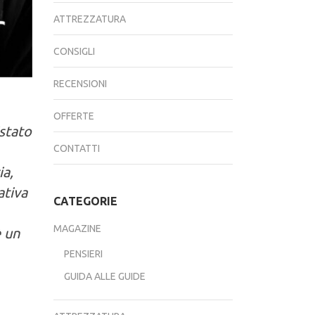
ATTREZZATURA
CONSIGLI
RECENSIONI
OFFERTE
stato
CONTATTI
ia,
ativa
CATEGORIE
MAGAZINE
è un
PENSIERI
GUIDA ALLE GUIDE