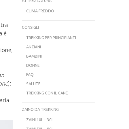
ATTREZZATURA
CLIMA FREDDO
stra
CONSIGLI
a è
TREKKING PER PRINCIPIANTI
ANZIANI
sione,
BAMBINI
DONNE
on
FAQ
ione
):
SALUTE
TREKKING CON IL CANE
aria
ZAINO DA TREKKING
ZAINI 10L – 30L
ZAINI 50L – 80L