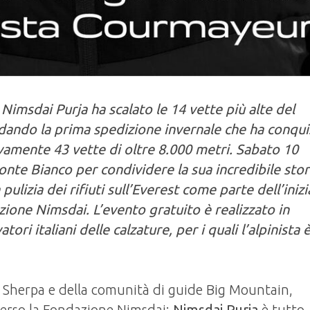
, Nimsdai Purja ha scalato le 14 vette più alte del
dando la prima spedizione invernale che ha conqui
ivamente 43 vette di oltre 8.000 metri. Sabato 10
onte Bianco per condividere la sua incredibile stor
a pulizia dei rifiuti sull’Everest come parte dell’inizi
ione Nimsdai. L’evento gratuito è realizzato in
ri italiani delle calzature, per i quali l’alpinista 
li Sherpa e della comunità di guide Big Mountain,
averso la Fondazione Nimsdai:
Nimsdai Purja
è tutto