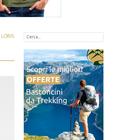
A
LORIS