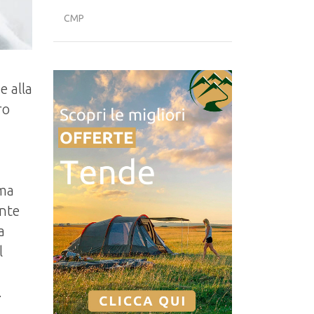
CMP
e alla
ro
ima
ente
a
l
.