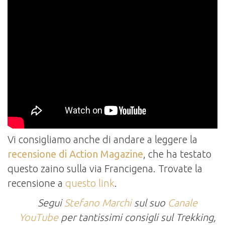
Vi consigliamo anche di andare a leggere la
recensione di Action Magazine
, che ha testato
questo zaino sulla via Francigena. Trovate la
recensione a
questo link
.
Segui
Stefano Marchi
sul suo
Canale
YouTube
per tantissimi consigli sul Trekking,