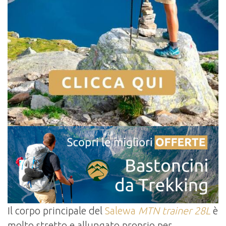
Il corpo principale del
Salewa
MTN trainer 28L
è
molto stretto e allungato proprio per