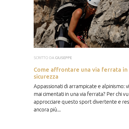
SCRITTO DA
GIUSEPPE
Come affrontare una via ferrata in
sicurezza
Appassionati di arrampicate e alpinismo: vi
mai cimentati in una via ferrata? Per chi v
approcciare questo sport divertente e re
ancora più...