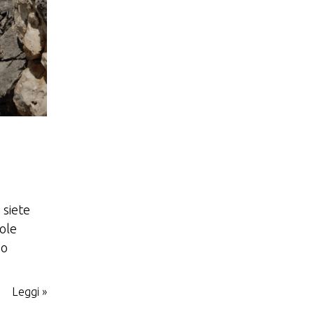
 siete
uole
so
Leggi »