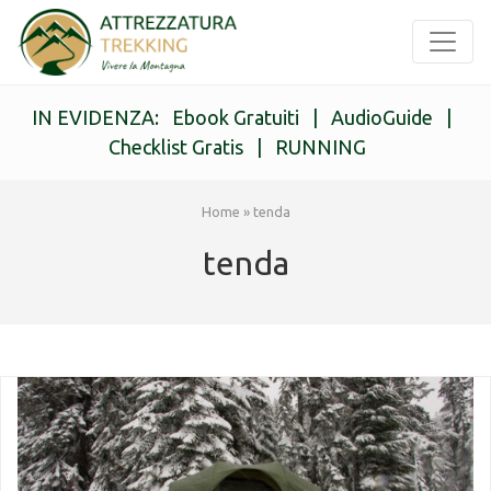
IN EVIDENZA:
Ebook Gratuiti
|
AudioGuide
|
Checklist Gratis
|
RUNNING
Home
»
tenda
tenda