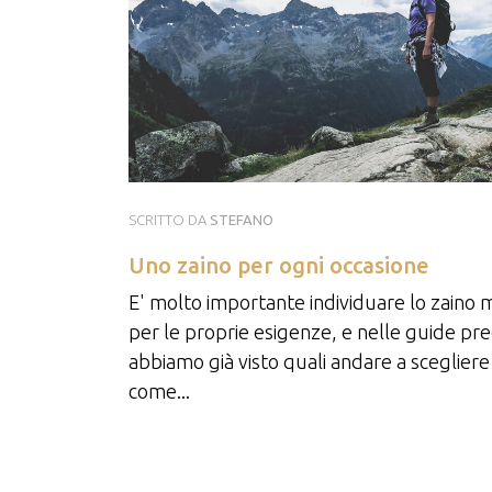
SCRITTO DA
STEFANO
Uno zaino per ogni occasione
E' molto importante individuare lo zaino m
per le proprie esigenze, e nelle guide pr
abbiamo già visto quali andare a scegliere
come...