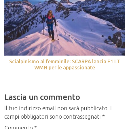
Scialpinismo al femminile: SCARPA lancia F1 LT
WMN per le appassionate
Lascia un commento
Il tuo indirizzo email non sarà pubblicato.
I
campi obbligatori sono contrassegnati
*
Commento
*