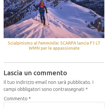
Scialpinismo al femminile: SCARPA lancia F1 LT
WMN per le appassionate
Lascia un commento
Il tuo indirizzo email non sarà pubblicato.
I
campi obbligatori sono contrassegnati
*
Commento
*