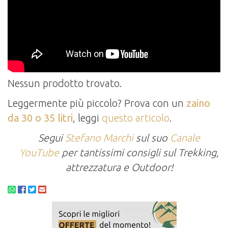
Nessun prodotto trovato.
Leggermente più piccolo? Prova con un
zaino
da 30 o 35 litri
, leggi
questo articolo
.
Segui
Stefano Marchi
sul suo
Canale
YouTube
per tantissimi consigli sul Trekking,
attrezzatura e Outdoor!