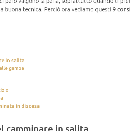
fici però valgono la pena, soprattutto quando ti pren
a buona tecnica. Perciò ora vediamo questi
9 consi
e in salita
delle gambe
izio
ta
minata in discesa
el camminare in salita