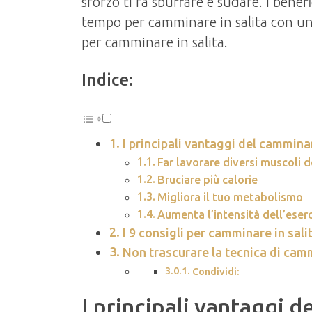
sforzo ti fa sbuffare e sudare. I bene
tempo per camminare in salita con un
per camminare in salita.
Indice:
I principali vantaggi del camminar
Far lavorare diversi muscoli 
Bruciare più calorie
Migliora il tuo metabolismo
Aumenta l’intensità dell’eserc
I 9 consigli per camminare in sali
Non trascurare la tecnica di cam
Condividi:
I principali vantaggi d