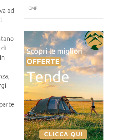
CMP
ova ad
l
ontano
 di
in
nza,
rgi
 parte