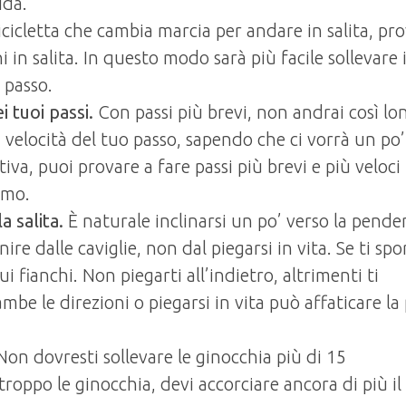
ida.
icletta che cambia marcia per andare in salita, pr
in salita. In questo modo sarà più facile sollevare i
 passo.
i tuoi passi.
Con passi più brevi, non andrai così l
 velocità del tuo passo, sapendo che ci vorrà un po’
ativa, puoi provare a fare passi più brevi e più veloci 
tmo.
a salita.
È naturale inclinarsi un po’ verso la pende
re dalle caviglie, non dal piegarsi in vita. Se ti spo
sui fianchi. Non piegarti all’indietro, altrimenti ti
ambe le direzioni o piegarsi in vita può affaticare la
Non dovresti sollevare le ginocchia più di 15
 troppo le ginocchia, devi accorciare ancora di più il