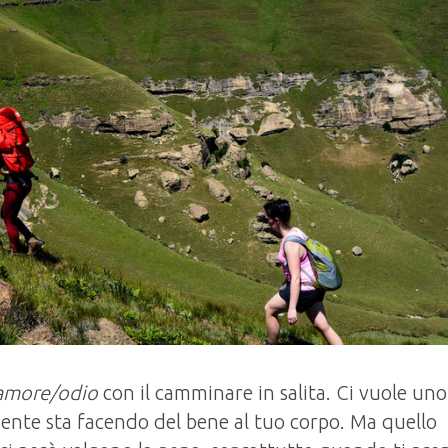
amore/odio
con il camminare in salita. Ci vuole uno
mente sta facendo del bene al tuo corpo. Ma quello