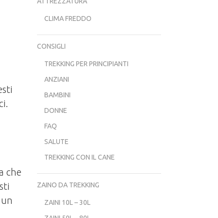
ATTREZZATURA
CLIMA FREDDO
CONSIGLI
TREKKING PER PRINCIPIANTI
ANZIANI
sti
BAMBINI
ci.
DONNE
FAQ
SALUTE
TREKKING CON IL CANE
ca che
sti
ZAINO DA TREKKING
a un
ZAINI 10L – 30L
ZAINI 50L – 80L