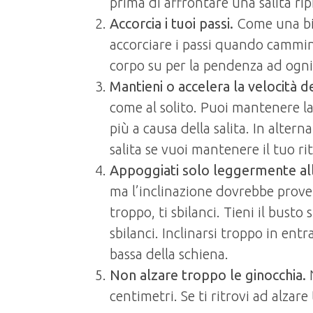
prima di affrontare una salita rip
Accorcia i tuoi passi.
Come una bic
accorciare i passi quando cammini 
corpo su per la pendenza ad ogni
Mantieni o accelera la velocità de
come al solito. Puoi mantenere la
più a causa della salita. In altern
salita se vuoi mantenere il tuo ri
Appoggiati solo leggermente all
ma l’inclinazione dovrebbe proveni
troppo, ti sbilanci. Tieni il busto 
sbilanci. Inclinarsi troppo in entr
bassa della schiena.
Non alzare troppo le ginocchia.
centimetri. Se ti ritrovi ad alzare