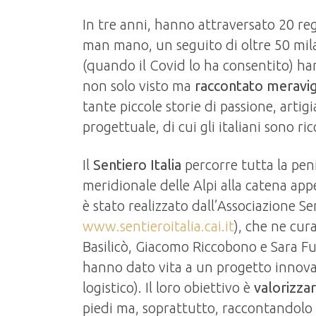
In tre anni, hanno attraversato 20 re
man mano, un seguito di oltre 50 mila
(quando il Covid lo ha consentito) ha
non solo visto ma
raccontato meravigli
tante piccole storie di passione, artigi
progettuale, di cui gli italiani sono ric
Il
Sentiero Italia
percorre tutta la peni
meridionale delle Alpi alla catena app
è stato realizzato dall’Associazione Sen
www.sentieroitalia.cai.it
), che ne cur
Basilicò, Giacomo Riccobono e Sara Fu
hanno dato vita a un progetto innovat
logistico). Il loro obiettivo è
valorizzar
piedi ma, soprattutto, raccontandolo 