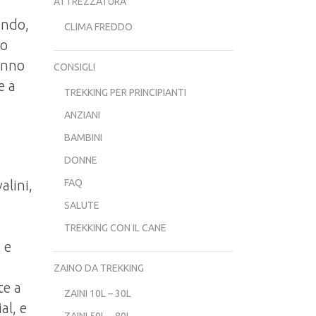
ATTREZZATURA
endo,
CLIMA FREDDO
to
anno
CONSIGLI
e a
TREKKING PER PRINCIPIANTI
ANZIANI
BAMBINI
DONNE
FAQ
alini,
SALUTE
TREKKING CON IL CANE
 e
ZAINO DA TREKKING
te a
ZAINI 10L – 30L
al, e
ZAINI 50L – 80L