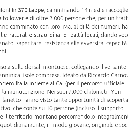
gioni in
370 tappe
, camminando 14 mesi e raccogli
 follower e di oltre 3.000 persone che, per un trat
nno camminato con loro. Ma, al di là dei numeri, h
e naturali e straordinarie realtà locali
, dando voc
anato, saper fare, resistenza alle avversità, capacità
chi.
sola sulle dorsali montuose, collegando il versante
enninica, isole comprese. Ideato da Riccardo Carnov
tiero Italia insieme al Cai (per il percorso ufficiale:
a la manutenzione. Nei suoi 7.000 chilometri Yuri
rlanetto hanno visto tante opportunità di scoperta
ivo, che conta su 10 persone (incluso il supporto
e il territorio montano
percorrendolo integralmen
quotidianamente, in modo giovane, originale e soci