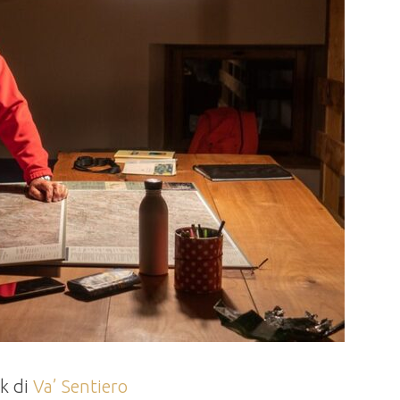
ok di
Va’ Sentiero