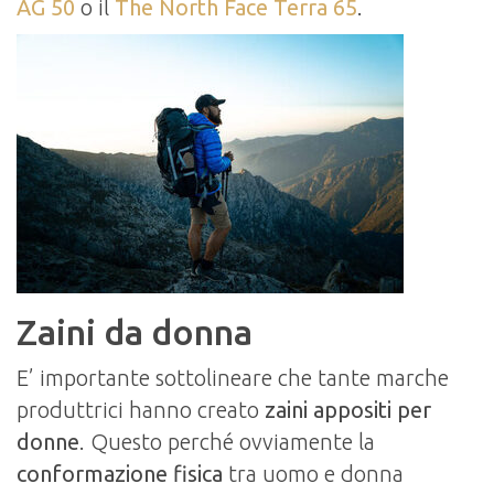
AG 50
o il
The North Face Terra 65
.
Zaini da donna
E’ importante sottolineare che tante marche
produttrici hanno creato
zaini appositi per
donne
. Questo perché ovviamente la
conformazione fisica
tra uomo e donna