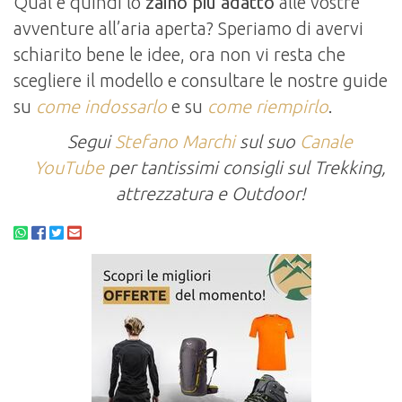
Qual è quindi lo
zaino più adatto
alle vostre
avventure all’aria aperta? Speriamo di avervi
schiarito bene le idee, ora non vi resta che
scegliere il modello e consultare le nostre guide
su
come indossarlo
e su
come riempirlo
.
Segui
Stefano Marchi
sul suo
Canale
YouTube
per tantissimi consigli sul Trekking,
attrezzatura e Outdoor!