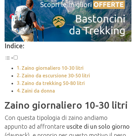
Indice:
Zaino giornaliero 10-30 litri
Zaino da escursione 30-50 litri
Zaino da trekking 50-80 litri
Zaini da donna
Zaino giornaliero 10-30 litri
Con questa tipologia di zaino andiamo
appunto ad affrontare
uscite di un solo giorno
(daypack), e proprio per questo motivo il peso