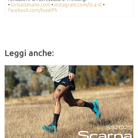
•
lorisastesano.com
•
instagram.com/lo.a.st
•
facebook.com/loastPh
Leggi anche: