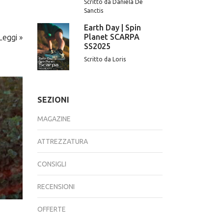
Scritto da Daniela De
Sanctis
Earth Day | Spin
Planet SCARPA
Leggi »
SS2025
Scritto da Loris
SEZIONI
MAGAZINE
ATTREZZATURA
CONSIGLI
RECENSIONI
OFFERTE