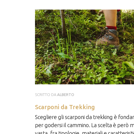
SCRITTO DA
ALBERTO
Scarponi da Trekking
Scegliere gli scarponi da trekking è fond
per godersi il cammino. La scelta è però 
vasta, fra tipologie, materiali e caratterist