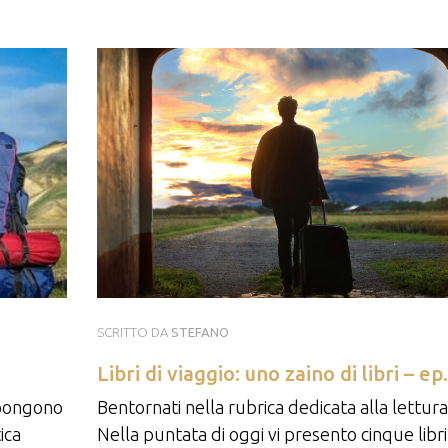
SCRITTO DA
STEFANO
Libri di viaggio: uno zaino di libri – ep
 pongono
Bentornati nella rubrica dedicata alla lettura
ica
Nella puntata di oggi vi presento cinque libri