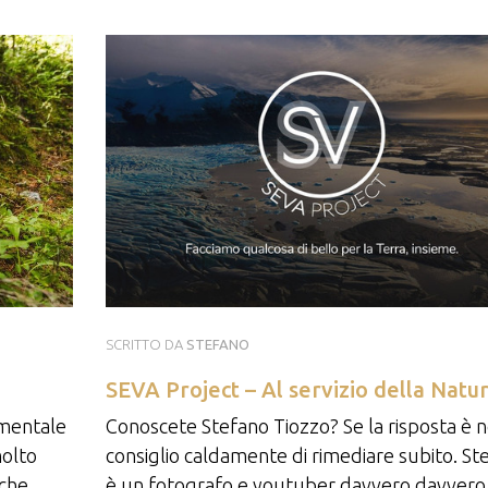
SCRITTO DA
STEFANO
SEVA Project – Al servizio della Natu
amentale
Conoscete Stefano Tiozzo? Se la risposta è n
molto
consiglio caldamente di rimediare subito. St
iche
è un fotografo e youtuber davvero davvero