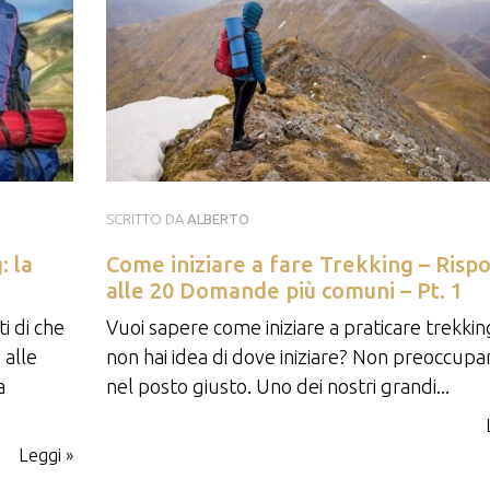
SCRITTO DA
ALBERTO
: la
Come iniziare a fare Trekking – Risp
alle 20 Domande più comuni – Pt. 1
i di che
Vuoi sapere come iniziare a praticare trekki
 alle
non hai idea di dove iniziare? Non preoccupart
a
nel posto giusto. Uno dei nostri grandi...
Leggi »