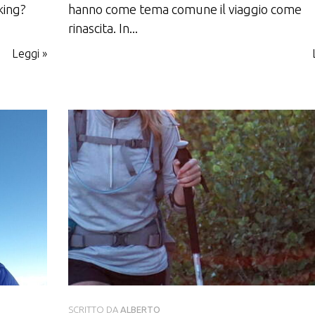
kking?
hanno come tema comune il viaggio come
rinascita. In...
Leggi »
SCRITTO DA
ALBERTO