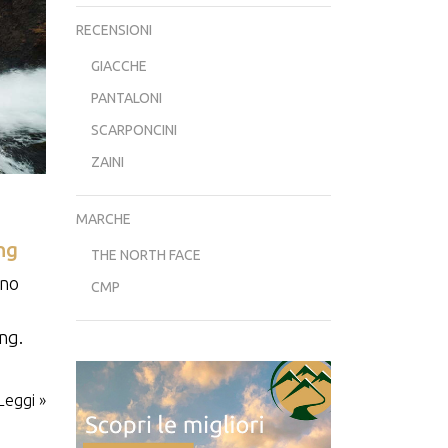
RECENSIONI
GIACCHE
PANTALONI
SCARPONCINI
ZAINI
MARCHE
ng
THE NORTH FACE
ono
CMP
ing.
Leggi »