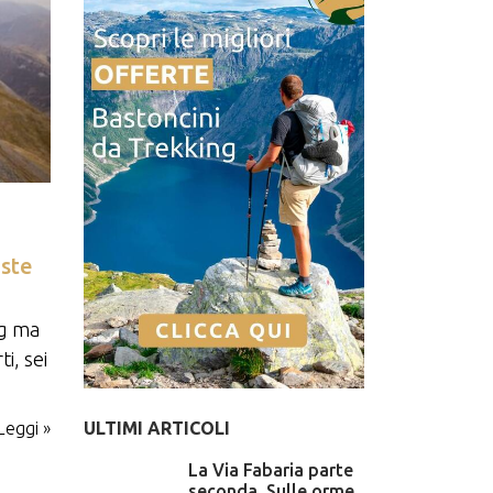
oste
ng ma
i, sei
Leggi »
ULTIMI ARTICOLI
La Via Fabaria parte
seconda. Sulle orme