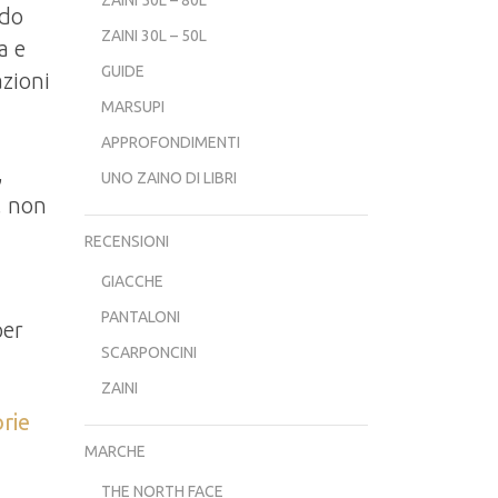
odo
ZAINI 30L – 50L
a e
GUIDE
azioni
MARSUPI
APPROFONDIMENTI
,
UNO ZAINO DI LIBRI
, non
RECENSIONI
GIACCHE
PANTALONI
per
SCARPONCINI
ZAINI
rie
MARCHE
THE NORTH FACE