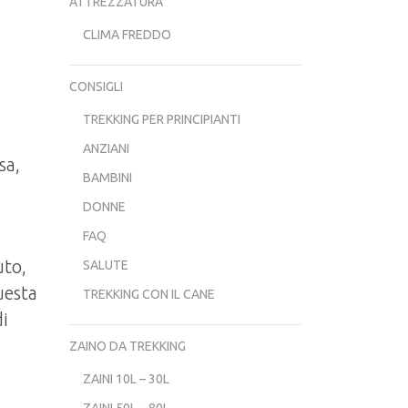
ATTREZZATURA
CLIMA FREDDO
CONSIGLI
TREKKING PER PRINCIPIANTI
ANZIANI
sa,
BAMBINI
DONNE
FAQ
uto,
SALUTE
uesta
TREKKING CON IL CANE
di
ZAINO DA TREKKING
ZAINI 10L – 30L
ZAINI 50L – 80L