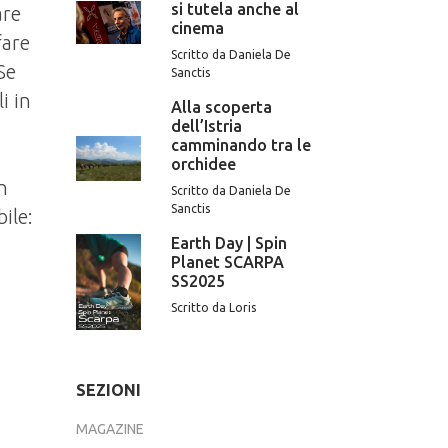
si tutela anche al
are
cinema
fare
Scritto da Daniela De
Se
Sanctis
i in
Alla scoperta
dell’Istria
camminando tra le
orchidee
n
Scritto da Daniela De
Sanctis
ile:
Earth Day | Spin
Planet SCARPA
SS2025
Scritto da Loris
SEZIONI
MAGAZINE